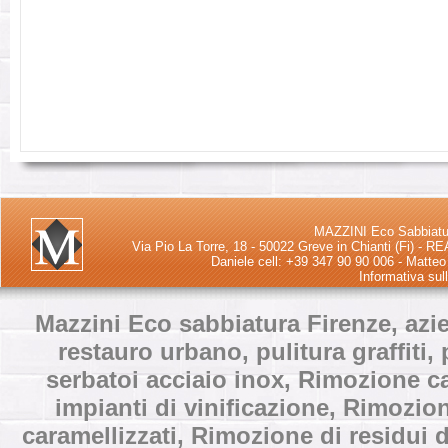
MAZZINI Eco Sabbiatur
Via Pio La Torre, 18 - 50022 Greve in Chianti (Fi) - 
Daniele cell: +39 347 90 90 006 - Matteo
Informativa sul
Mazzini Eco sabbiatura Firenze, azie
restauro urbano, pulitura graffiti,
serbatoi acciaio inox, Rimozione ca
impianti di vinificazione, Rimozio
caramellizzati, Rimozione di residui di 