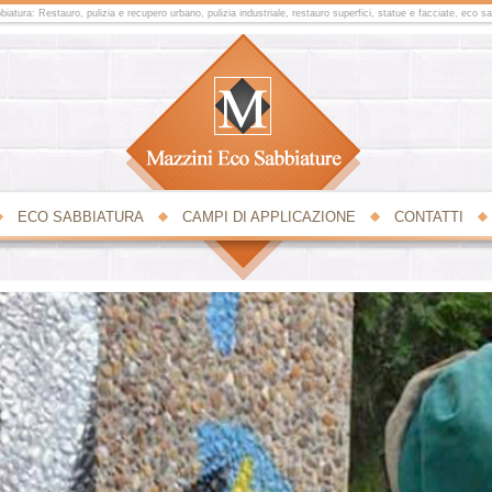
iatura: Restauro, pulizia e recupero urbano, pulizia industriale, restauro superfici, statue e facciate, eco s
ECO SABBIATURA
CAMPI DI APPLICAZIONE
CONTATTI